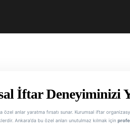
l İftar Deneyiminizi Y
zel anlar yaratma fırsatı sunar. Kurumsal iftar organizasyonl
iklerdir. Ankara’da bu özel anları unutulmaz kılmak için
profe