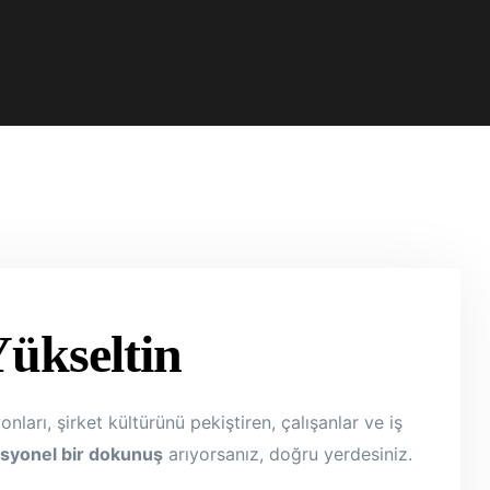
ükseltin
arı, şirket kültürünü pekiştiren, çalışanlar ve iş
syonel bir dokunuş
arıyorsanız, doğru yerdesiniz.