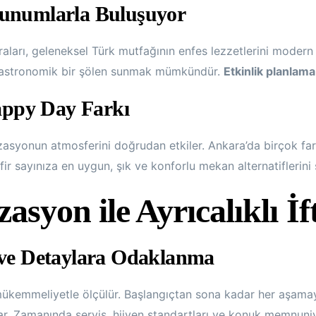
Sunumlarla Buluşuyor
aları, geleneksel Türk mutfağının enfes lezzetlerini modern s
 gastronomik bir şölen sunmak mümkündür.
Etkinlik planlama
ppy Day Farkı
izasyonun atmosferini doğrudan etkiler. Ankara’da birçok 
fir sayınıza en uygun, şık ve konforlu mekan alternatiflerini 
syon ile Ayrıcalıklı İf
i ve Detaylara Odaklanma
mükemmeliyetle ölçülür. Başlangıçtan sona kadar her aşamayı
nar. Zamanında servis, hijyen standartları ve konuk memnuniy