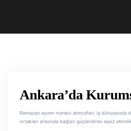
Ankara’da Kurumsa
Ramazan ayının manevi atmosferi, iş dünyasında da ö
ortakları arasında bağları güçlendiren eşsiz etkinl