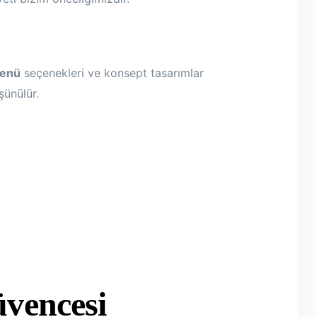
menü
seçenekleri ve konsept tasarımlar
şünülür.
vencesi