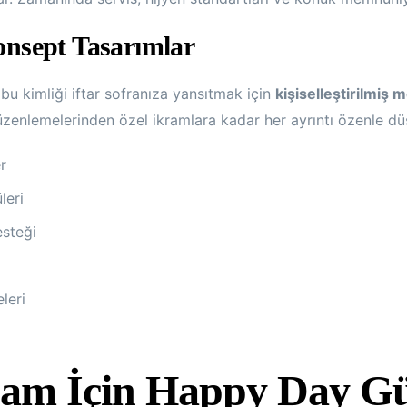
Konsept Tasarımlar
 bu kimliği iftar sofranıza yansıtmak için
kişiselleştirilmiş 
üzenlemelerinden özel ikramlara kadar her ayrıntı özenle dü
r
leri
esteği
leri
am İçin Happy Day Gü