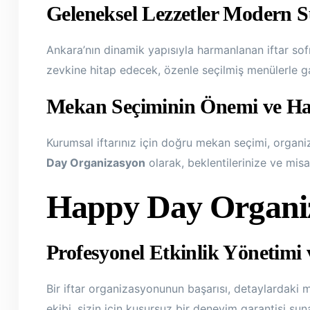
Geleneksel Lezzetler Modern 
Ankara’nın dinamik yapısıyla harmanlanan iftar sofr
zevkine hitap edecek, özenle seçilmiş menülerle
Mekan Seçiminin Önemi ve Ha
Kurumsal iftarınız için doğru mekan seçimi, organ
Day Organizasyon
olarak, beklentilerinize ve misa
Happy Day Organiza
Profesyonel Etkinlik Yönetim
Bir iftar organizasyonunun başarısı, detaylardaki 
ekibi, sizin için kusursuz bir deneyim garantisi su