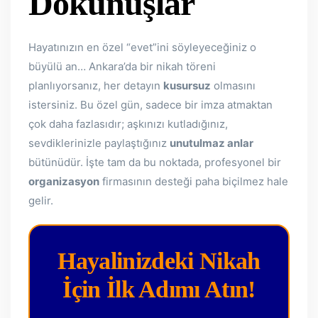
Dokunuşlar
Hayatınızın en özel “evet”ini söyleyeceğiniz o
büyülü an… Ankara’da bir nikah töreni
planlıyorsanız, her detayın
kusursuz
olmasını
istersiniz. Bu özel gün, sadece bir imza atmaktan
çok daha fazlasıdır; aşkınızı kutladığınız,
sevdiklerinizle paylaştığınız
unutulmaz anlar
bütünüdür. İşte tam da bu noktada, profesyonel bir
organizasyon
firmasının desteği paha biçilmez hale
gelir.
Hayalinizdeki Nikah
İçin İlk Adımı Atın!