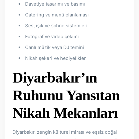
Davetiye tasarımı ve basımı
Catering ve menü planlaması
Ses, ışık ve sahne sistemleri
Fotoğraf ve video çekimi
Canlı müzik veya DJ temini
Nikah şekeri ve hediyelikler
Diyarbakır’ın
Ruhunu Yansıtan
Nikah Mekanları
Diyarbakır, zengin kültürel mirası ve eşsiz doğal