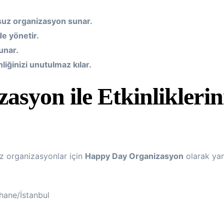
suz organizasyon sunar.
de yönetir.
unar.
liğinizi unutulmaz kılar.
syon ile Etkinliklerini
suz organizasyonlar için
Happy Day Organizasyon
olarak yanı
hane/İstanbul