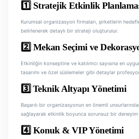
1️⃣ Stratejik Etkinlik Planlama
Kurumsal organizasyon firmaları, şirketlerin hedefle
belirlenerek detaylı bir strateji oluşturulur.
2️⃣ Mekan Seçimi ve Dekorasy
Etkinliğin konseptine ve katılımcı sayısına en uygu
tasarımı ve özel süslemeler gibi detaylar profesyon
3️⃣ Teknik Altyapı Yönetimi
Başarılı bir organizasyonun en önemli unsurlarından
sağlayarak etkinlik boyunca sorunsuz bir deneyim 
4️⃣ Konuk & VIP Yönetimi