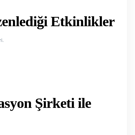
nlediği Etkinlikler
i.
yon Şirketi ile