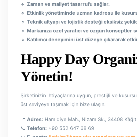
🔹
Zaman ve maliyet tasarrufu sağlar.
🔹
Etkinlik yönetiminde uzman kadrosu ile kusur
🔹
Teknik altyapı ve lojistik desteği eksiksiz şekil
🔹
Markanıza özel yaratıcı ve özgün konseptler s
🔹
Katılımcı deneyimini üst düzeye çıkararak etkin
Happy Day Organiza
Yönetin!
Şirketinizin ihtiyaçlarına uygun, prestijli ve kusur
üst seviyeye taşımak için bize ulaşın.
📍
Adres:
Hamidiye Mah., Nizam Sk., 34408 Kâğıt
📞
Telefon:
+90 552 647 68 69