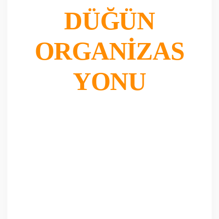
DÜĞÜN
ORGANIZAS
YONU
Marmaris düğün organizasyonu
hizmetlerinde; şık mekan süslemeleri,
ses ve ışık sistemleri, profesyonel ekip
yönetimi ve kişiye özel konseptlerle,
hayatınızın en önemli gününü
Marmaris’in eşsiz atmosferinde
unutulmaz kılıyoruz.