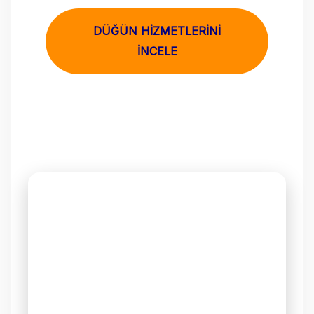
DÜĞÜN HİZMETLERİNİ
İNCELE