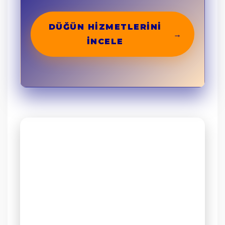
DÜĞÜN HIZMETLERINI
→
İNCELE