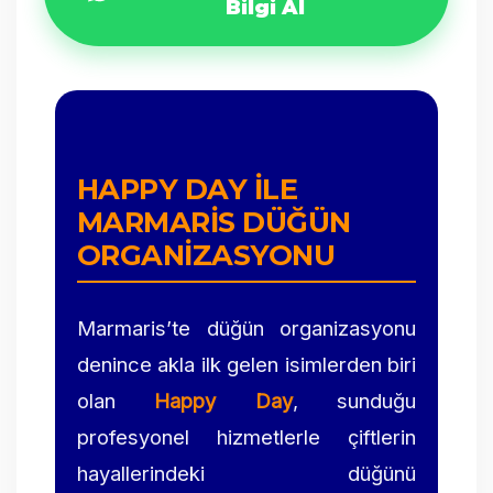
Bilgi Al
HAPPY DAY ILE
MARMARIS DÜĞÜN
ORGANIZASYONU
Marmaris’te düğün organizasyonu
denince akla ilk gelen isimlerden biri
olan
Happy Day
, sunduğu
profesyonel hizmetlerle çiftlerin
hayallerindeki düğünü