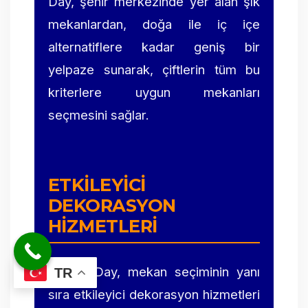
Day, şehir merkezinde yer alan şık
mekanlardan, doğa ile iç içe
alternatiflere kadar geniş bir
yelpaze sunarak, çiftlerin tüm bu
kriterlere uygun mekanları
seçmesini sağlar.
ETKILEYICI
DEKORASYON
HIZMETLERI
Happy Day, mekan seçiminin yanı
TR
sıra etkileyici dekorasyon hizmetleri