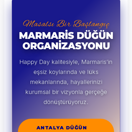
Masalsı Bir Başlangıç
MARMARIS DÜĞÜN
ORGANIZASYONU
Happy Day kalitesiyle, Marmaris’in
eşsiz koylarında ve lüks
mekanlarında, hayallerinizi
kurumsal bir vizyonla gerçeğe
dönüştürüyoruz.
ANTALYA DÜĞÜN