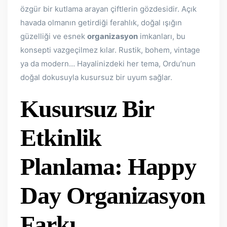
özgür bir kutlama arayan çiftlerin gözdesidir. Açık
havada olmanın getirdiği ferahlık, doğal ışığın
güzelliği ve esnek
organizasyon
imkanları, bu
konsepti vazgeçilmez kılar. Rustik, bohem, vintage
ya da modern… Hayalinizdeki her tema, Ordu’nun
doğal dokusuyla kusursuz bir uyum sağlar.
Kusursuz Bir
Etkinlik
Planlama: Happy
Day Organizasyon
Farkı