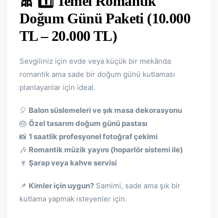
🎀 1️⃣ Temel Romantik
Doğum Günü Paketi (10.000
TL – 20.000 TL)
Sevgiliniz için evde veya küçük bir mekânda
romantik ama sade bir doğum günü kutlaması
planlayanlar için ideal.
🎈
Balon süslemeleri ve şık masa dekorasyonu
🎂
Özel tasarım doğum günü pastası
📸
1 saatlik profesyonel fotoğraf çekimi
🎶
Romantik müzik yayını (hoparlör sistemi ile)
🍷
Şarap veya kahve servisi
📌
Kimler için uygun?
Samimi, sade ama şık bir
kutlama yapmak isteyenler için.