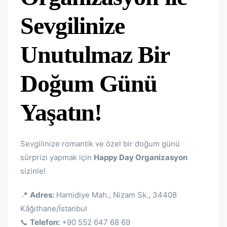
Sevgilinize
Unutulmaz Bir
Doğum Günü
Yaşatın!
Sevgilinize romantik ve özel bir doğum günü
sürprizi yapmak için
Happy Day Organizasyon
sizinle!
📍
Adres:
Hamidiye Mah., Nizam Sk., 34408
Kâğıthane/İstanbul
📞
Telefon:
+90 552 647 68 69