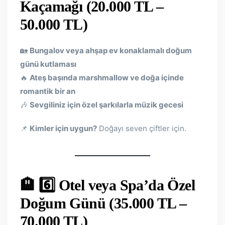
Kaçamağı (20.000 TL –
50.000 TL)
🏡
Bungalov veya ahşap ev konaklamalı doğum
günü kutlaması
🔥
Ateş başında marshmallow ve doğa içinde
romantik bir an
🎶
Sevgiliniz için özel şarkılarla müzik gecesi
📌
Kimler için uygun?
Doğayı seven çiftler için.
🏨 6️⃣ Otel veya Spa’da Özel
Doğum Günü (35.000 TL –
70.000 TL)