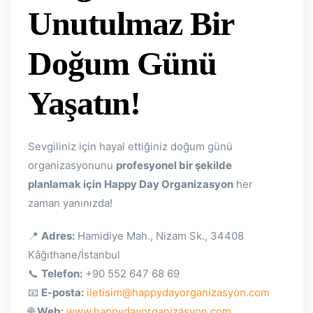
Unutulmaz Bir
Doğum Günü
Yaşatın!
Sevgiliniz için hayal ettiğiniz doğum günü
organizasyonunu
profesyonel bir şekilde
planlamak için
Happy Day Organizasyon
her
zaman yanınızda!
📍
Adres:
Hamidiye Mah., Nizam Sk., 34408
Kâğıthane/İstanbul
📞
Telefon:
+90 552 647 68 69
📧
E-posta:
iletisim@happydayorganizasyon.com
🌐
Web:
www.happydayorganizasyon.com