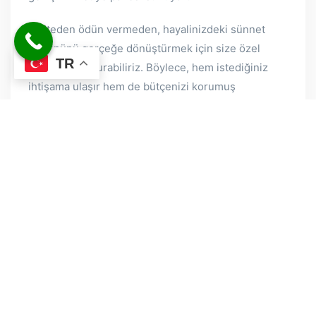
Kaliteden ödün vermeden, hayalinizdeki sünnet
düğününü gerçeğe dönüştürmek için size özel
TR
paketler oluşturabiliriz. Böylece, hem istediğiniz
ihtişama ulaşır hem de bütçenizi korumuş
olursunuz
.
SÜNNET DÜĞÜNÜ ORGANIZASYONU
HIZMETLERIMIZI İNCELEYIN
Happy Day