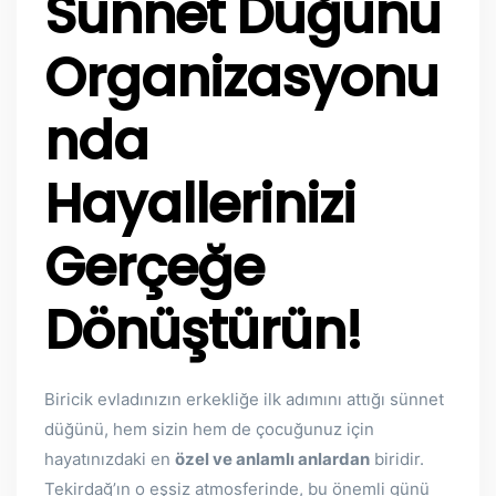
Sünnet Düğünü
Organizasyonu
nda
Hayallerinizi
Gerçeğe
Dönüştürün!
Biricik evladınızın erkekliğe ilk adımını attığı sünnet
düğünü, hem sizin hem de çocuğunuz için
hayatınızdaki en
özel ve anlamlı anlardan
biridir.
Tekirdağ’ın o eşsiz atmosferinde, bu önemli günü