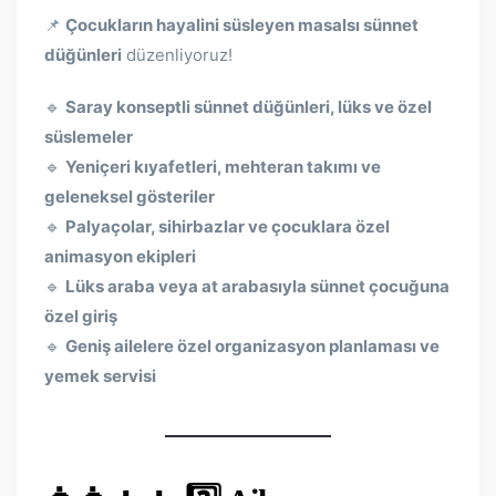
📌
Çocukların hayalini süsleyen masalsı sünnet
düğünleri
düzenliyoruz!
🔹
Saray konseptli sünnet düğünleri, lüks ve özel
süslemeler
🔹
Yeniçeri kıyafetleri, mehteran takımı ve
geleneksel gösteriler
🔹
Palyaçolar, sihirbazlar ve çocuklara özel
animasyon ekipleri
🔹
Lüks araba veya at arabasıyla sünnet çocuğuna
özel giriş
🔹
Geniş ailelere özel organizasyon planlaması ve
yemek servisi