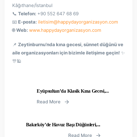
Kâğıthane/İstanbul
📞
Telefon:
+90 552 647 68 69
📧
E-posta:
iletisim@happydayorganizasyon.com
🌐
Web:
www.happydayorganizasyon.com
📌
Zeytinburnu’nda kına gecesi, sünnet düğünü ve
aile organizasyonları için bizimle iletişime geçin!
✨
🎊🕌
Eyüpsultan’da Klasik Kına Gecesi,...
Read More
Bakırköy’de Havuz Başı Düğünleri,...
Read More