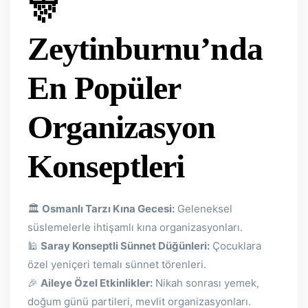
🎊
Zeytinburnu’nda
En Popüler
Organizasyon
Konseptleri
🏛️
Osmanlı Tarzı Kına Gecesi:
Geleneksel
süslemelerle ihtişamlı kına organizasyonları.
🕌
Saray Konseptli Sünnet Düğünleri:
Çocuklara
özel yeniçeri temalı sünnet törenleri.
🎉
Aileye Özel Etkinlikler:
Nikah sonrası yemek,
doğum günü partileri, mevlit organizasyonları.