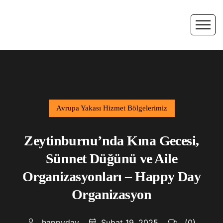
Avrupa Yakası Hizmet Bölgelerimiz
Zeytinburnu’nda Kına Gecesi,
Sünnet Düğünü ve Aile
Organizasyonları – Happy Day
Organizasyon
happyday
Şubat 19, 2025
(0)